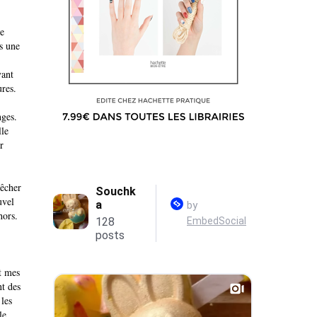
se
s une
vant
ures.
nges.
lle
r
pêcher
uvel
hors.
nt mes
nt des
 les
le