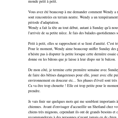
monde petit à petit.
Vous avez été beaucoup à me demander comment Wendy a réagi
sont rencontrées en terrain neutre. Wendy a un tempérament 
période d'adaptation.
Wendy a fait la tête au tout début, autant à Sunday qu'à nous
l'arrivée de sa petite nièce. Je fais des balades quotidiennes
Petit à petit, elles se rapprochent et se lient d'amitié. C'est t
Pour le moment, Wendy aime beaucoup sniffer Sunday des pied
n'hésite pas à disputer la petite lorsque cette dernière essaie
donne ou les bâtons que je laisse à leur dispo sur le balcon.
De mon côté, je termine cette première semaine avec Sunday 
de faire des bêtises dangereuses pour elle, jouer avec elle p
environnement en douceur etc... Ses phases d'éveil sont très 
Ca va être trop chouette ! Elle est trop petite pour le momen
prendre.
Je vais finir sur quelques mots qui me semblent importants à 
chiennes. Avant d'envisager d'accueillir un Shetland chez v
chiens très mignons, cependant ils ont de grands besoins et c
recommanderais à des personnes n'ayant jamais eu de chien, 