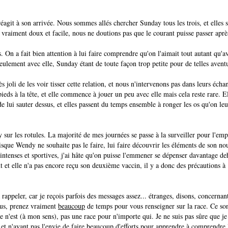
t à son arrivée. Nous sommes allés chercher Sunday tous les trois, et elles 
vraiment doux et facile, nous ne doutions pas que le courant puisse passer aprè
. On a fait bien attention à lui faire comprendre qu'on l'aimait tout autant qu'a
 seulement avec elle, Sunday étant de toute façon trop petite pour de telles avent
rès joli de les voir tisser cette relation, et nous n'intervenons pas dans leurs écha
s à la tête, et elle commence à jouer un peu avec elle mais cela reste rare. E
 de lui sauter dessus, et elles passent du temps ensemble à ronger les os qu'on leu
sur les rotules. La majorité de mes journées se passe à la surveiller pour l'em
uisque Wendy ne souhaite pas le faire, lui faire découvrir les éléments de son no
intenses et sportives, j'ai hâte qu'on puisse l'emmener se dépenser davantage de
t et elle n'a pas encore reçu son deuxième vaccin, il y a donc des précautions à
rappeler, car je reçois parfois des messages assez... étranges, disons, concerna
ous, prenez vraiment
beaucoup
de temps pour vous renseigner sur la race. Ce so
e n'est (à mon sens), pas une race pour n'importe qui. Je ne suis pas sûre que je
et n'ayant pas l'envie de faire beaucoup d'efforts pour apprendre à comprendre 