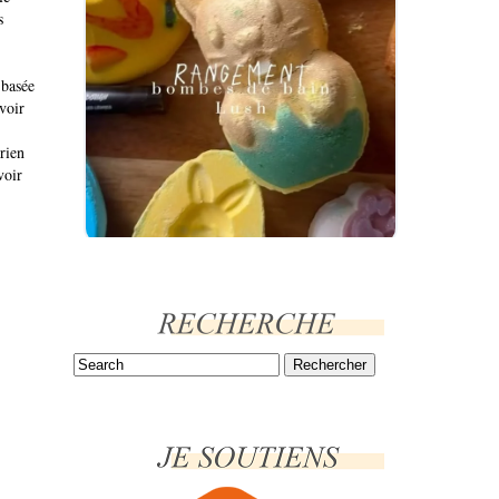
s
 basée
voir
rien
voir