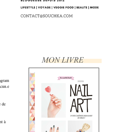
tagram
acun.e
e de
nt à