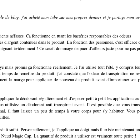
cle de blog, j'ai acheté mon tube sur mes propres deniers et je partage mon av
nts néfastes. Ca fonctionne en tuant les bactéries responsables des odeurs
les d'argent contenues dans le produit. En fonction des personnes, c'est efficace 
 baignant évidemment ! Ce serait dommage de puer d'ailleurs juste pour ne pas p
 mais promis ça fonctionne réellement. Je l'ai utilisé tout l'été, y compris les
 temps de remettre du produit, j'ai constaté que l'odeur de transpiration ne re
gement la marge pour appliquer de nouveau du produit avant d'importuner son 
pliquer le déodorant régulièrement et d'espacer petit à petit les applications au
us utilisiez un déodorant anti-transpirant avant. Il est possible que vous trans
rmal, il faut laisser un peu de temps à votre corps pour s'y habituer. Vous 
illes.
oduit suffit. Personnellement, je l'applique au doigt mais il existe maintenant un
 Nuud Magic Cap. La quantité de produit à utiliser est vraiment toute petite !