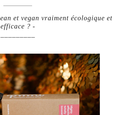
________________
lean et vegan vraiment écologique et
efficace ? -
_________