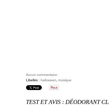
Aucun commentaire:
Libellés :
halloween
,
musique
TEST ET AVIS : DÉODORANT C