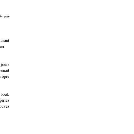
is car
durant
uer
 jours
venait
propre
 bout.
piriez
pouvez