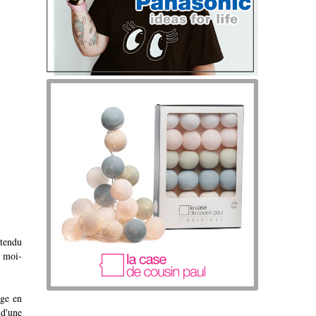
ntendu
r moi-
age en
 d'une