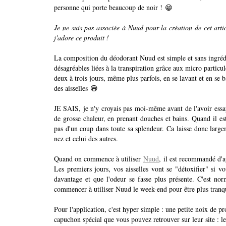
personne qui porte beaucoup de noir !
😁
Je ne suis pas associée à Nuud pour la création de cet arti
j'adore ce produit !
La composition du déodorant Nuud est simple et sans ingrédie
désagréables liées à la transpiration grâce aux micro particu
deux à trois jours, même plus parfois, en se lavant et en se
des aisselles
😅
JE SAIS, je n'y croyais pas moi-même avant de l'avoir essayé
de grosse chaleur, en prenant douches et bains. Quand il est
pas d'un coup dans toute sa splendeur. Ca laisse donc lar
nez et celui des autres.
Quand on commence à utiliser
Nuud
,
il est recommandé d'ap
Les premiers jours, vos aisselles vont se "détoxifier" si vo
davantage et que l'odeur se fasse plus présente. C'est no
commencer à utiliser Nuud le week-end pour être plus tranqu
Pour l'application, c'est hyper simple : une petite noix de pr
capuchon spécial que vous pouvez retrouver sur leur site : le