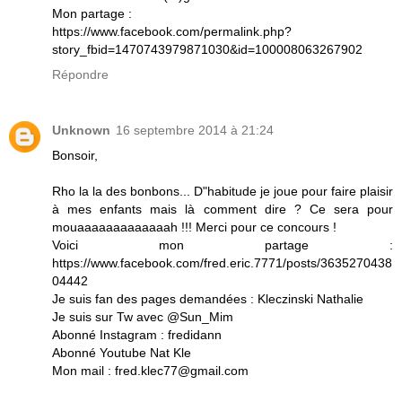
Mon partage :
https://www.facebook.com/permalink.php?
story_fbid=1470743979871030&id=100008063267902
Répondre
Unknown
16 septembre 2014 à 21:24
Bonsoir,
Rho la la des bonbons... D"habitude je joue pour faire plaisir
à mes enfants mais là comment dire ? Ce sera pour
mouaaaaaaaaaaaaah !!! Merci pour ce concours !
Voici mon partage :
https://www.facebook.com/fred.eric.7771/posts/3635270438
04442
Je suis fan des pages demandées : Kleczinski Nathalie
Je suis sur Tw avec @Sun_Mim
Abonné Instagram : fredidann
Abonné Youtube Nat Kle
Mon mail : fred.klec77@gmail.com