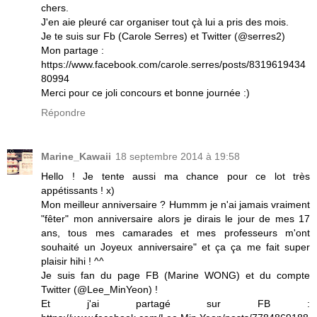
chers.
J'en aie pleuré car organiser tout çà lui a pris des mois.
Je te suis sur Fb (Carole Serres) et Twitter (@serres2)
Mon partage :
https://www.facebook.com/carole.serres/posts/8319619434
80994
Merci pour ce joli concours et bonne journée :)
Répondre
Marine_Kawaii
18 septembre 2014 à 19:58
Hello ! Je tente aussi ma chance pour ce lot très
appétissants ! x)
Mon meilleur anniversaire ? Hummm je n'ai jamais vraiment
"fêter" mon anniversaire alors je dirais le jour de mes 17
ans, tous mes camarades et mes professeurs m'ont
souhaité un Joyeux anniversaire" et ça ça me fait super
plaisir hihi ! ^^
Je suis fan du page FB (Marine WONG) et du compte
Twitter (@Lee_MinYeon) !
Et j'ai partagé sur FB :