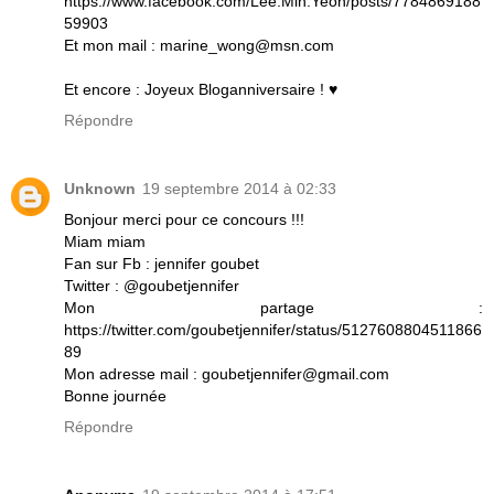
https://www.facebook.com/Lee.Min.Yeon/posts/7784869188
59903
Et mon mail : marine_wong@msn.com
Et encore : Joyeux Bloganniversaire ! ♥
Répondre
Unknown
19 septembre 2014 à 02:33
Bonjour merci pour ce concours !!!
Miam miam
Fan sur Fb : jennifer goubet
Twitter : @goubetjennifer
Mon partage :
https://twitter.com/goubetjennifer/status/5127608804511866
89
Mon adresse mail : goubetjennifer@gmail.com
Bonne journée
Répondre