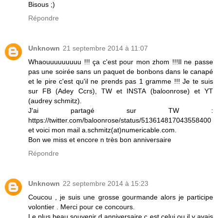
Bisous ;)
Répondre
Unknown
21 septembre 2014 à 11:07
Whaouuuuuuuuu !!! ça c'est pour mon zhom !!!Il ne passe
pas une soirée sans un paquet de bonbons dans le canapé
et le pire c'est qu'il ne prends pas 1 gramme !!! Je te suis
sur FB (Adey Ccrs), TW et INSTA (baloonrose) et YT
(audrey schmitz).
J'ai partagé sur TW :
https://twitter.com/baloonrose/status/513614817043558400
et voici mon mail a.schmitz(at)numericable.com.
Bon we miss et encore n très bon anniversaire
Répondre
Unknown
22 septembre 2014 à 15:23
Coucou , je suis une grosse gourmande alors je participe
volontier . Merci pour ce concours.
Le plus beau souvenir d anniversaire c est celui ou il y avais