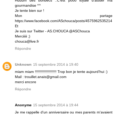
Huuum des bonbecs ..C'est pôôô loyale d'attiser ma
gourmandise ^^
Je tente bien sur !
Mon partage
https://www.facebook.com/ASchouca/posts/4575962535214
Et
Je suis sur Twitter - AS.CHOUCA @ASChouca
Merciiiii ;)
chouca@live.fr
Répondre
Unknown
15 septembre 2014 à 19:40
miam miam !!!!!!!!!!!!!!!!!!!!! Trop bon je tente aujourd’hui :)
Mail : trouillet.anais@gmail.com
merci encore
Répondre
Anonyme
15 septembre 2014 à 19:44
Je me rappelle d'un anniversaire ou mes parents m'avaient