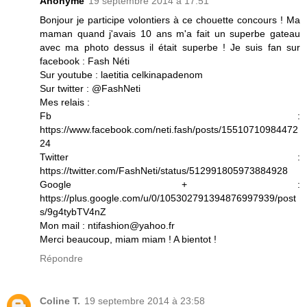
Anonyme
19 septembre 2014 à 17:51
Bonjour je participe volontiers à ce chouette concours ! Ma
maman quand j'avais 10 ans m'a fait un superbe gateau
avec ma photo dessus il était superbe ! Je suis fan sur
facebook : Fash Néti
Sur youtube : laetitia celkinapadenom
Sur twitter : @FashNeti
Mes relais :
Fb :
https://www.facebook.com/neti.fash/posts/15510710984472
24
Twitter :
https://twitter.com/FashNeti/status/512991805973884928
Google + :
https://plus.google.com/u/0/105302791394876997939/post
s/9g4tybTV4nZ
Mon mail : ntifashion@yahoo.fr
Merci beaucoup, miam miam ! A bientot !
Répondre
Coline T.
19 septembre 2014 à 23:58