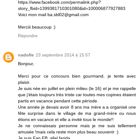
https://www.facebook.com/permalink.php?
story_fbid=1399381710301080&id=100006877927883
Voici mon mail ba.sbl02@gmail.com
Merciii beaucoup :)
Répondre
nadolle
23 septembre 2014 à 15:57
Bonjour,
Merci pour ce concours bien gourmand, je tente avec
plaisir.
Je suis née en juillet en plein milieu (le 16) et je me rappelle
que j’étais toujours très triste car toutes mes copines étaient
partis en vacance pendant cette période.
Une année je devais avoir 8 ans ma mère a a organisé une
fête surprise dans le village de ma grand-mère ou nous
étions en vacance et elle a invité tous le monde!!
Je ne connaissais personne mais je me suis tellement
amusée !mais cela reste mon plus beau souvenir :)
Je suis Fan FB: allal farida