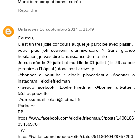
Merci beaucoup et bonne soirée.
Répondre
Unknown
16 septembre 2014 à 21:49
Coucou,
C’est un très jolie concours auquel je participe avec plaisir .
votre plus joli souvenir d'anniversaire ? Sans grande
hésitation, je vais dire la naissance de ma fille.
Je suis née le 29 juillet et ma fille le 31 juillet ( le 29 au soir
je rentré a l’hôpital ) donc sont arrivé :p
-Abonner a youtube : elodie playcadeaux -Abonner a
instagram : elodiefriedman
-Pseudo facebook : Élodie Friedman -Abonner a twitter :
@choupouzette
-Adresse mail : elofri@hotmail.fr
Partager :
FB :
https://www.facebook.com/elodie.friedman.9/posts/1490186
894565704
TW :
https://twitter.com/choupouzette/status/5119640429957283