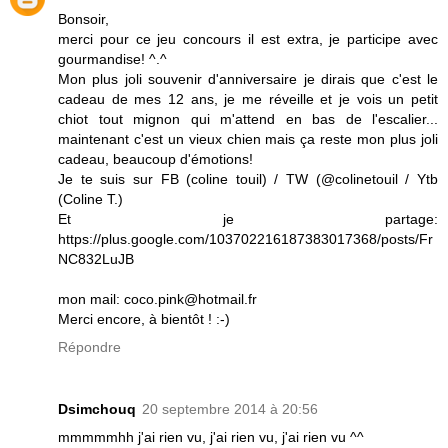
Bonsoir,
merci pour ce jeu concours il est extra, je participe avec
gourmandise! ^.^
Mon plus joli souvenir d'anniversaire je dirais que c'est le
cadeau de mes 12 ans, je me réveille et je vois un petit
chiot tout mignon qui m'attend en bas de l'escalier...
maintenant c'est un vieux chien mais ça reste mon plus joli
cadeau, beaucoup d'émotions!
Je te suis sur FB (coline touil) / TW (@colinetouil / Ytb
(Coline T.)
Et je partage:
https://plus.google.com/103702216187383017368/posts/Fr
NC832LuJB
mon mail: coco.pink@hotmail.fr
Merci encore, à bientôt ! :-)
Répondre
Dsimchouq
20 septembre 2014 à 20:56
mmmmmhh j'ai rien vu, j'ai rien vu, j'ai rien vu ^^