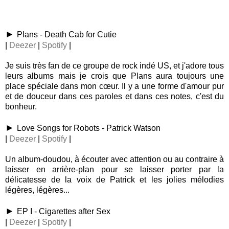
►
Plans - Death Cab for Cutie
|
Deezer
|
Spotify
|
Je suis très fan de ce groupe de rock indé US, et j'adore tous
leurs albums mais je crois que Plans aura toujours une
place spéciale dans mon cœur. Il y a une forme d'amour pur
et de douceur dans ces paroles et dans ces notes, c'est du
bonheur.
►
Love Songs for Robots - Patrick Watson
|
Deezer
|
Spotify
|
Un album-doudou, à écouter avec attention ou au contraire à
laisser en arrière-plan pour se laisser porter par la
délicatesse de la voix de Patrick et les jolies mélodies
légères, légères...
►
EP I - Cigarettes after Sex
|
Deezer
|
Spotify
|