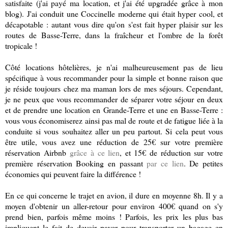
satisfaite (j'ai payé ma location, et j'ai été upgradée grâce à mon
blog). J'ai conduit une Coccinelle moderne qui était hyper cool, et
décapotable : autant vous dire qu'on s'est fait hyper plaisir sur les
routes de Basse-Terre, dans la fraîcheur et l'ombre de la forêt
tropicale !
Côté locations hôtelières, je n'ai malheureusement pas de lieu
spécifique à vous recommander pour la simple et bonne raison que
je réside toujours chez ma maman lors de mes séjours. Cependant,
je ne peux que vous recommander de séparer votre séjour en deux
et de prendre une location en Grande-Terre et une en Basse-Terre :
vous vous économiserez ainsi pas mal de route et de fatigue liée à la
conduite si vous souhaitez aller un peu partout. Si cela peut vous
être utile, vous avez une réduction de 25€ sur votre première
réservation Airbnb
grâce à ce lien
, et 15€ de réduction sur votre
première réservation Booking en passant
par ce lien
. De petites
économies qui peuvent faire la différence !
En ce qui concerne le trajet en avion, il dure en moyenne 8h. Il y a
moyen d'obtenir un aller-retour pour environ 400€ quand on s'y
prend bien, parfois même moins ! Parfois, les prix les plus bas
impliquent le fait de devoir payer pour transporter un bagage en