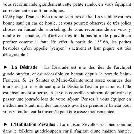
vous recommande grandement cette petite rando, en vous équipant
correctement en anti-moustiques.
Côté plage, l'eau est bleu turquoise et très claire. La visibilité est très
bonne sauf en cas de houle, et vous pourrez observer de très jolies
choses en faisant du snorkeling. Je vous recommande de vous y
rendre en semaine, et d'arriver très tôt là-bas afin de pouvoir en
profiter comme il faut. En effet, à partir de 15/16h, les petites
bestioles qu'on appelle "yenyen" s'activent et leur piqûre est très
désagréable !
La Désirade
: La Désirade est une des îles de l'archipel
►
guadeloupéen, et est accessible en bateau depuis le port de Saint-
François. Si les Saintes et Marie-Galante sont assez connues des
touristes, j'ai le sentiment que la Désirade l'est un peu moins. L'île
est absolument superbe, et je vous conseille vraiment de prévoir d'y
passer une journée lors de votre séjour. Pensez à vous équiper en
médicaments anti mal des transports avant de prendre le bateau pour
vous y rendre, car la traversée peut être assez mouvementée.
L'Habitation Zévallos
: La maison Zévallos est bien connue
►
dans le folklore guadeloupéen car il s'agirait d'une maison hantée.