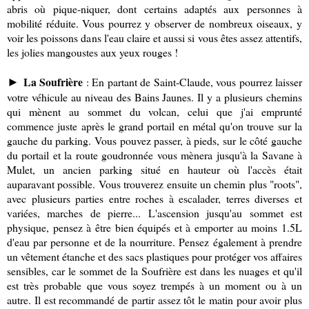
abris où pique-niquer, dont certains adaptés aux personnes à
mobilité réduite. Vous pourrez y observer de nombreux oiseaux, y
voir les poissons dans l'eau claire et aussi si vous êtes assez attentifs,
les jolies mangoustes aux yeux rouges !
La Soufrière
: En partant de Saint-Claude, vous pourrez laisser
►
votre véhicule au niveau des Bains Jaunes. Il y a plusieurs chemins
qui mènent au sommet du volcan, celui que j'ai emprunté
commence juste après le grand portail en métal qu'on trouve sur la
gauche du parking. Vous pouvez passer, à pieds, sur le côté gauche
du portail et la route goudronnée vous mènera jusqu'à la Savane à
Mulet, un ancien parking situé en hauteur où l'accès était
auparavant possible. Vous trouverez ensuite un chemin plus "roots",
avec plusieurs parties entre roches à escalader, terres diverses et
variées, marches de pierre... L'ascension jusqu'au sommet est
physique, pensez à être bien équipés et à emporter au moins 1.5L
d'eau par personne et de la nourriture. Pensez également à prendre
un vêtement étanche et des sacs plastiques pour protéger vos affaires
sensibles, car le sommet de la Soufrière est dans les nuages et qu'il
est très probable que vous soyez trempés à un moment ou à un
autre. Il est recommandé de partir assez tôt le matin pour avoir plus