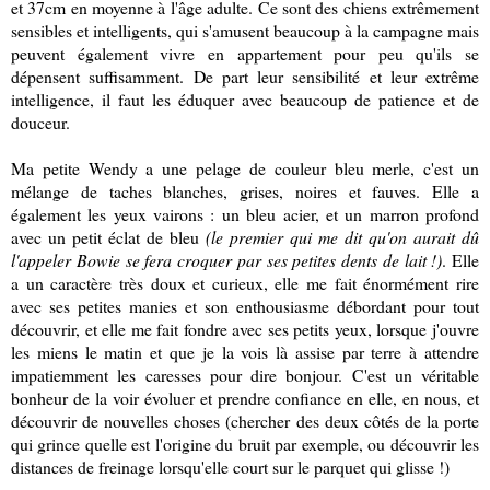
et 37cm en moyenne à l'âge adulte. Ce sont des chiens extrêmement
sensibles et intelligents, qui s'amusent beaucoup à la campagne mais
peuvent également vivre en appartement pour peu qu'ils se
dépensent suffisamment. De part leur sensibilité et leur extrême
intelligence, il faut les éduquer avec beaucoup de patience et de
douceur.
Ma petite Wendy a une pelage de couleur bleu merle, c'est un
mélange de taches blanches, grises, noires et fauves. Elle a
également les yeux vairons : un bleu acier, et un marron profond
avec un petit éclat de bleu
(le premier qui me dit qu'on aurait dû
l'appeler Bowie se fera croquer par ses petites dents de lait !)
. Elle
a un caractère très doux et curieux, elle me fait énormément rire
avec ses petites manies et son enthousiasme débordant pour tout
découvrir, et elle me fait fondre avec ses petits yeux, lorsque j'ouvre
les miens le matin et que je la vois là assise par terre à attendre
impatiemment les caresses pour dire bonjour. C'est un véritable
bonheur de la voir évoluer et prendre confiance en elle, en nous, et
découvrir de nouvelles choses (chercher des deux côtés de la porte
qui grince quelle est l'origine du bruit par exemple, ou découvrir les
distances de freinage lorsqu'elle court sur le parquet qui glisse !)