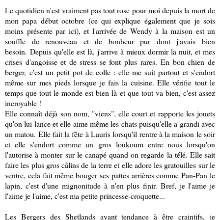
Le quotidien n'est vraiment pas tout rose pour moi depuis la mort de
mon papa début octobre (ce qui explique également que je sois
moins présente par ici), et l'arrivée de Wendy à la maison est un
souffle de renouveau et de bonheur pur dont j'avais bien
besoin.
Depuis qu'elle est là, j'arrive à mieux dormir la nuit, et mes
crises d'angoisse et de stress se font plus rares.
En bon chien de
berger,
c'est un petit pot de colle : elle me suit partout et s'endort
même sur mes pieds lorsque je fais la cuisine. E
lle vérifie tout le
temps que tout le monde est bien là et que tout va bien, c'est assez
incroyable !
Elle connaît déjà son nom, "viens", elle court et rapporte les jouets
qu'on lui lance et elle aime même les chats puisqu'elle a grandi avec
un matou. Elle fait la fête à Lauris lorsqu'il rentre à la maison le soir
et elle s'endort comme un gros loukoum entre nous lorsqu'on
l'autorise à monter sur le canapé quand on regarde la télé. Elle sait
faire les plus gros câlins de la terre et elle adore les gratouilles sur le
ventre, cela fait même bouger ses pattes arrières comme Pan-Pan le
lapin, c'est d'une mignonitude à n'en plus finir. Bref, je l'aime je
l'aime je l'aime, c'est ma petite princesse-croquette...
Les Bergers des Shetlands ayant tendance à être craintifs, je