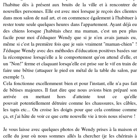
l'habitue dès à présent aux bruits de la ville et à rencontrer de
nouvelles personnes. Elle est avec moi lorsque je reçois des clientes
dans mon salon de nail art, et on commence également à l'habituer à
rester toute seule quelques heures dans l'appartement. Ayant déjà eu
des chiens lorsque j'habitais chez ma maman, c'est un peu plus
facile pour moi d'éduquer Wendy que si je n'en avais jamais eu,
même si c'est la première fois que je suis vraiment "maman-chien" !
J'éduque Wendy avec des méthodes d'éducation positives basées sur
la récompense lorsqu'elle a le comportement qu'on attend d'elle, et
un "Non!" ferme et claquant lorsqu'elle est prise sur le vif en train de
faire une bêtise (attaquer le pied en métal de la table du salon, par
exemple !).
Cela fonctionne excellemment bien et pour l'instant, elle n'a pas fait
de bêtises majeures. Il faut dire que nous avions bien préparé son
arrivée en mettant hors d'atteinte tout ce qu'elle
pouvait potentiellement détruire comme les chaussures, les câbles,
les tapis etc... On croise les doigts pour que cela continue comme
ça, et j'ai hâte de voir ce que cette nouvelle vie à trois nous réserve !
Je vous laisse avec quelques photos de Wendy prises à la maison et
celle du jour où nous sommes allés la chercher (je les chérirais à