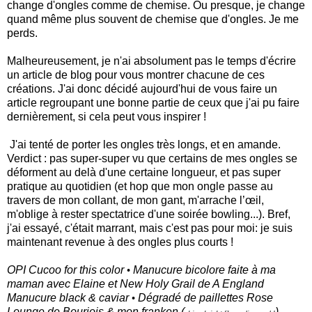
change d'ongles comme de chemise. Ou presque, je change
quand même plus souvent de chemise que d'ongles. Je me
perds.
Malheureusement, je n'ai absolument pas le temps d'écrire
un article de blog pour vous montrer chacune de ces
créations. J'ai donc décidé aujourd'hui de vous faire un
article regroupant une bonne partie de ceux que j'ai pu faire
dernièrement, si cela peut vous inspirer !
J'ai tenté de porter les ongles très longs, et en amande.
Verdict : pas super-super vu que certains de mes ongles se
déforment au delà d'une certaine longueur, et pas super
pratique au quotidien (et hop que mon ongle passe au
travers de mon collant, de mon gant, m'arrache l’œil,
m'oblige à rester spectatrice d'une soirée bowling...). Bref,
j'ai essayé, c'était marrant, mais c'est pas pour moi: je suis
maintenant revenue à des ongles plus courts !
OPI Cucoo for this color
Manucure bicolore faite à ma
•
maman avec Elaine et New Holy Grail de A England
Manucure black & caviar
Dégradé de paillettes Rose
•
Lounge de Bourjois & mon franken (
)